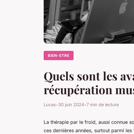
BIEN-ETRE
Quels sont les av
récupération mus
Lucas
•
30 juin 2024
•
7 min de lecture
La thérapie par le froid, aussi connue 
ces dernières années, surtout parmi les