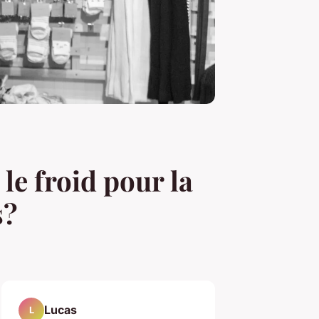
le froid pour la
s?
Lucas
L