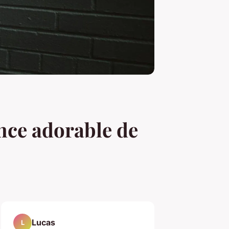
nce adorable de
Lucas
L