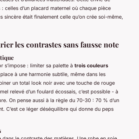
es : celles d’un placard maternel où chaque pièce
us sincère était finalement celle qu’on crée soi-même,
er les contrastes sans fausse note
tique
or s’impose : limiter sa palette à
trois couleurs
se place à une harmonie subtile, même dans les
iner un total look noir avec une touche de rouge
mel relevé d’un foulard écossais, c’est possible - à
ibre. On pense aussi à la règle du 70-30 : 70 % d’un
nt. C’est ce léger déséquilibre qui donne du peps
s
 dans le contraste des matières. Une robe en soie