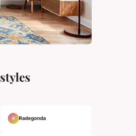
styles
Radegonda
R