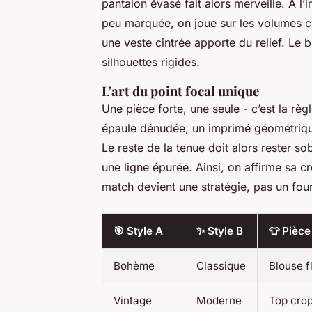
pantalon évasé fait alors merveille. À l’
peu marquée, on joue sur les volumes co
une veste cintrée apporte du relief. Le
silhouettes rigides.
L'art du point focal unique
Une pièce forte, une seule - c’est la règ
épaule dénudée, un imprimé géométrique 
Le reste de la tenue doit alors rester s
une ligne épurée. Ainsi, on affirme sa cré
match devient une stratégie, pas un four
🎯 Style A
✨ Style B
👕 Pièce
Bohème
Classique
Blouse fl
Vintage
Moderne
Top crop