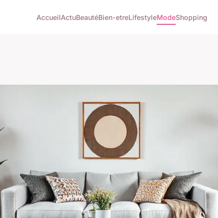
Accueil
Actu
Beauté
Bien-etre
Lifestyle
Mode
Shopping