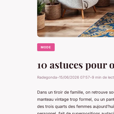
MODE
10 astuces pour o
Radegonda
•
15/06/2026 07:57
•
9 min de lec
Dans un tiroir de famille, on retrouve 
manteau vintage trop formel, ou un panta
des trois quarts des femmes aujourd’hui r
personnel, fait de superpositions audaci